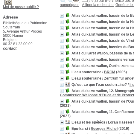
trié(s) par
(Pertinence décroi
numériques
Affiner la recherche
Générer le 
Mot de passe oublié ?
Atlas du karst wallon, bassin de la 
Adresse
Atlas du karst wallon, bassin de la 
Bibliothèque du Patrimoine
Souterrain
Atlas du karst wallon, bassin de la
5, Avenue Arthur Procès
Atlas du karst wallon, bassin de la 
5000 Namur
Belgique
Atlas du karst wallon, bassin du Viro
00 32 81 23 00 09
Atlas du karst wallon, bassins du B
contact
Atlas du Karst wallon, bassins de la
Atlas du karst wallon, bassins versa
Atlas du karst wallon, Ourthe zone c
L'eau souterraine
/
BRGM
(2005)
L'eau souterraine
/
Zentrum für ange
Qu'est-ce que l'eau souterraine?
/
In
Atlas du karst wallon, 12. Monograp
Commission Wallonne d'Etude et de Protect
Atlas du karst wallon, bassin de l'O
(2021)
Atlas du karst wallon, 11. Confluen
(2023)
L'eau et les spéléos
/
Loran Haesen
Epu-karst
/
Georges Michel
(2019)