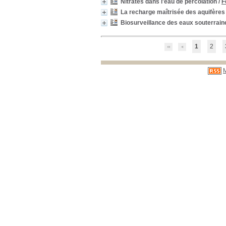
Nitrates dans l'eau de percolation
/
F
La recharge maîtrisée des aquifère
Biosurveillance des eaux souterrain
1
2
M