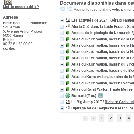
Documents disponibles dans cett
Mot de passe oublié ?
Ajouter le résultat dans votre panier
Adresse
Les activités de 2024
/
Gérald Fanuel
Bibliothèque du Patrimoine
Alerte Co2 dans la Laide Fosse
/
Ser
Souterrain
5, Avenue Arthur Procès
Aspect de la géologie du Namurois
/
5000 Namur
Atlas du karst wallon, bassin de la 
Belgique
00 32 81 23 00 09
Atlas du karst wallon, bassin de la 
contact
Atlas du karst wallon, bassin de la
Atlas du karst wallon, bassin de la 
Atlas du karst wallon, bassin du Viro
Atlas du karst wallon, bassins du B
Atlas du Karst wallon, bassins de la
Atlas du karst wallon, bassins versa
Atlas du Karst Wallon, Haute Meuse
Bernard (Trou)
Le Big Jump 2017
/
Richard Grebeud
Bijdrage tot de Belgische Karst
/
Jos
1
2
3
4