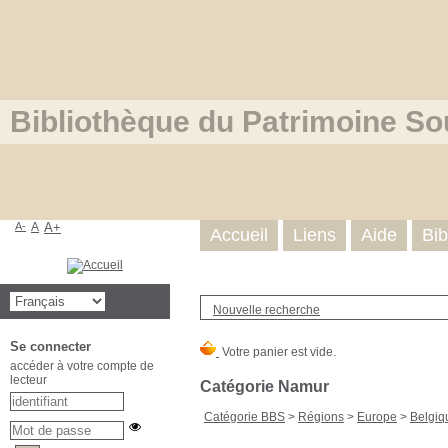
Bibliothèque du Patrimoine So
A-
A
A+
Accueil
Liens
Aide
Bib
Nouvelle recherche
Se connecter
accéder à votre compte de
lecteur
Catégorie Namur
Catégorie BBS
>
Régions
>
Europe
>
Belgiq