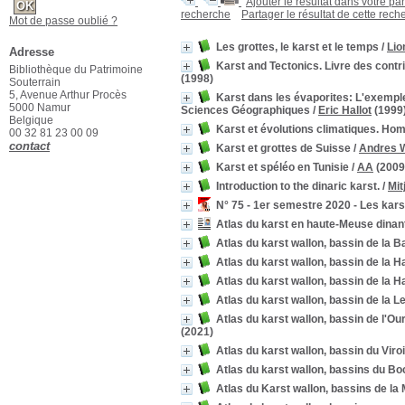
Ajouter le résultat dans votre pa
recherche
Partager le résultat de cette rech
Mot de passe oublié ?
Les grottes, le karst et le temps
/
Lio
Adresse
Karst and Tectonics. Livre des contr
Bibliothèque du Patrimoine
(1998)
Souterrain
5, Avenue Arthur Procès
Karst dans les évaporites: L'exemple
5000 Namur
Sciences Géographiques
/
Eric Hallot
(1999
Belgique
Karst et évolutions climatiques. H
00 32 81 23 00 09
contact
Karst et grottes de Suisse
/
Andres W
Karst et spéléo en Tunisie
/
AA
(2009
Introduction to the dinaric karst.
/
Mit
N° 75 - 1er semestre 2020 - Les kar
Atlas du karst en haute-Meuse dinan
Atlas du karst wallon, bassin de la 
Atlas du karst wallon, bassin de la 
Atlas du karst wallon, bassin de la
Atlas du karst wallon, bassin de la 
Atlas du karst wallon, bassin de l'O
(2021)
Atlas du karst wallon, bassin du Viro
Atlas du karst wallon, bassins du B
Atlas du Karst wallon, bassins de la