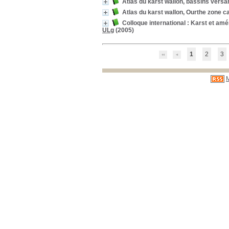
Atlas du karst wallon, bassins versa
Atlas du karst wallon, Ourthe zone c
Colloque international : Karst et am
ULg
(2005)
1
2
3
M