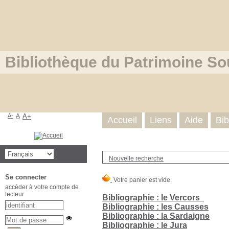
Bibliothèque du Patrimoine So
A-
A
A+
Accueil
Liens
Aide
Bib
Nouvelle recherche
Se connecter
accéder à votre compte de
lecteur
Bibliographie : le Vercors
Bibliographie : les Causses
Bibliographie : la Sardaigne
Bibliographie : le Jura