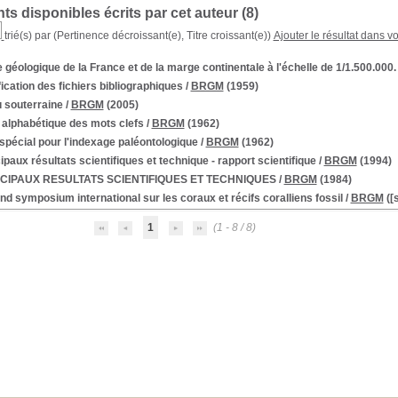
s disponibles écrits par cet auteur (
8
)
trié(s) par
(Pertinence décroissant(e), Titre croissant(e))
Ajouter le résultat dans v
 géologique de la France et de la marge continentale à l'échelle de 1/1.500.000.
ication des fichiers bibliographiques
/
BRGM
(1959)
 souterraine
/
BRGM
(2005)
 alphabétique des mots clefs
/
BRGM
(1962)
spécial pour l'indexage paléontologique
/
BRGM
(1962)
ipaux résultats scientifiques et technique - rapport scientifique
/
BRGM
(1994)
CIPAUX RESULTATS SCIENTIFIQUES ET TECHNIQUES
/
BRGM
(1984)
d symposium international sur les coraux et récifs coralliens fossil
/
BRGM
([s
1
(1 - 8 / 8)