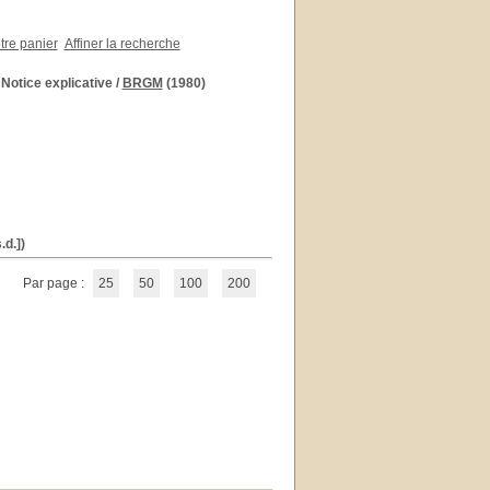
otre panier
Affiner la recherche
 Notice explicative
/
BRGM
(1980)
.d.])
Par page :
25
50
100
200