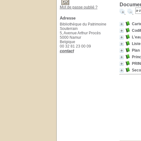
Document
Mot de passe oublié ?
Adresse
Carte
Bibliothèque du Patrimoine
Souterrain
Codif
5, Avenue Arthur Procès
L'eau
5000 Namur
Belgique
Liste
00 32 81 23 00 09
Plan 
contact
Princ
PRIN
Secon