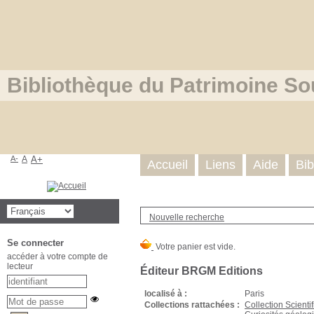
Bibliothèque du Patrimoine So
A-
A
A+
Accueil
Liens
Aide
Bib
Nouvelle recherche
Se connecter
accéder à votre compte de
lecteur
Éditeur BRGM Editions
localisé à :
Paris
Collections rattachées :
Collection Scienti