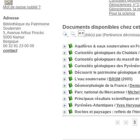
Curiosités géolog
Géosciences, n°2
Mot de passe oublié ?
Géosciences, la r
Pour la science
Adresse
Bibliothèque du Patrimoine
Documents disponibles chez cet 
Souterrain
5, Avenue Arthur Procès
trié(s) par
(Pertinence décroissant
5000 Namur
Belgique
00 32 81 23 00 09
Aquifères & eaux souterraines en F
contact
Curiosités géologiques du Chablais
Curiosités géologiques du massif de
Curiosités géologiques des Pyrénée
Découvrir le patrimoine géologique d
L'eau souterraine
/
BRGM
(2005)
Géomorphologie de la France
/
Denis
Parc national du Mercantour
/
Michel
Principaux résultats scientifiques et 
Pyrénées-Atlantiques
/
Yves Hervou
Roches et paysages : reflets de l'hist
1