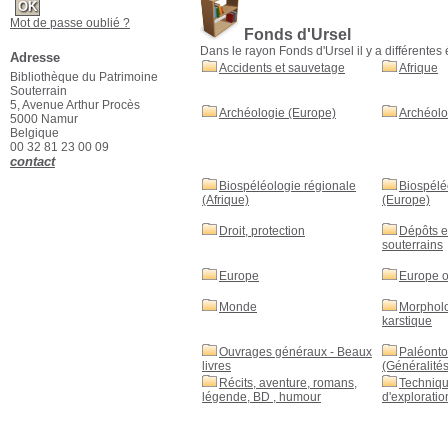
Mot de passe oublié ?
Fonds d'Ursel
Dans le rayon Fonds d'Ursel il y a différentes 
Adresse
Accidents et sauvetage
Afrique
Bibliothèque du Patrimoine
Souterrain
5, Avenue Arthur Procès
Archéologie (Europe)
Archéolo
5000 Namur
Belgique
00 32 81 23 00 09
contact
Biospéléologie régionale
Biospélé
(Afrique)
(Europe)
Droit, protection
Dépôts e
souterrains
Europe
Europe o
Monde
Morphol
karstique
Ouvrages généraux - Beaux
Paléonto
livres
(Généralités
Récits, aventure, romans,
Techniqu
légende, BD , humour
d'exploratio