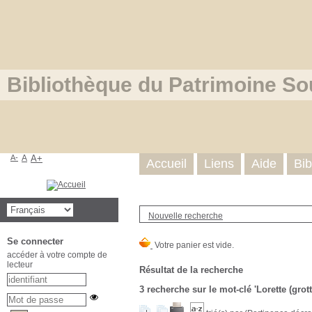
Bibliothèque du Patrimoine So
A-
A
A+
Accueil
Liens
Aide
Bib
Nouvelle recherche
Se connecter
accéder à votre compte de
lecteur
Résultat de la recherche
3
recherche sur le mot-clé
'Lorette (grott