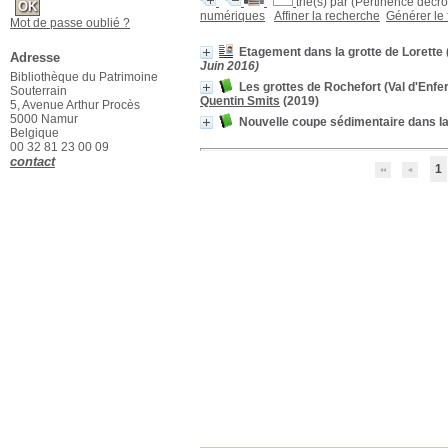
trié(s) par
(Pertinence décroi
numériques
Affiner la recherche
Générer le 
Mot de passe oublié ?
Etagement dans la grotte de Lorette 
Adresse
Juin 2016)
Bibliothèque du Patrimoine
Les grottes de Rochefort (Val d'Enfe
Souterrain
Quentin Smits
(2019)
5, Avenue Arthur Procès
5000 Namur
Nouvelle coupe sédimentaire dans la 
Belgique
00 32 81 23 00 09
contact
1