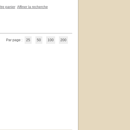
otre panier
Affiner la recherche
Par page :
25
50
100
200