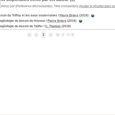
trié(s) par
(Pertinence décroissant(e), Titre croissant(e))
Ajouter le résultat dans v
ssin du Triffoy et les eaux souterraines
/
Pierre Briers
(2016)
ogéologie du bassin du Hoyoux
/
Pierre Briers
(2016)
géologie du bassin de Tailfer
/
C. Thomas
(2018)
1
(1 - 3 / 3)