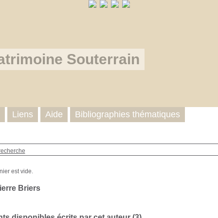
atrimoine Souterrain
Liens
Aide
Bibliographies thématiques
recherche
erre Briers
s disponibles écrits par cet auteur (
3
)