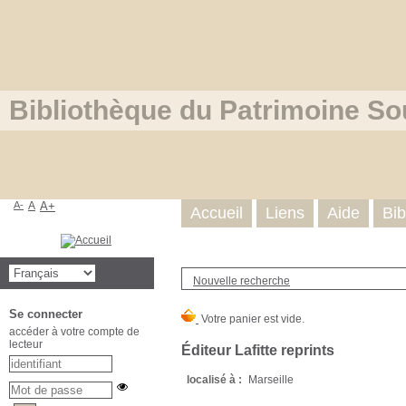
Bibliothèque du Patrimoine So
A-
A
A+
Accueil
Liens
Aide
Bib
Nouvelle recherche
Se connecter
accéder à votre compte de
lecteur
Éditeur Lafitte reprints
localisé à :
Marseille