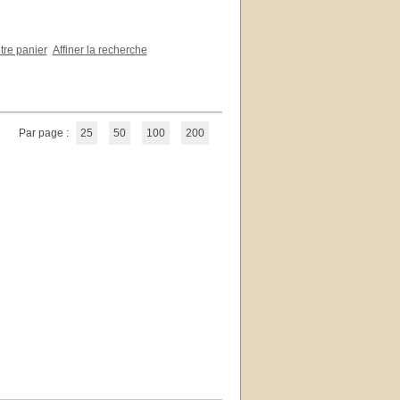
otre panier
Affiner la recherche
Par page :
25
50
100
200