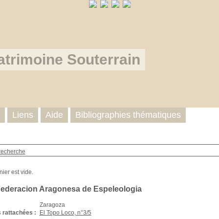
atrimoine Souterrain
Liens
Aide
Bibliographies thématiques
recherche
Federacion Aragonesa de Espeleologia
Zaragoza
 rattachées :
El Topo Loco, n°3/5