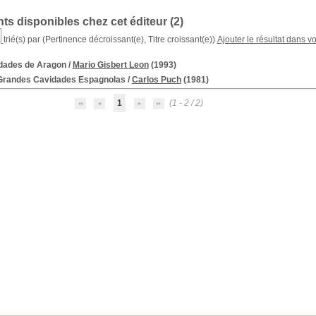
s disponibles chez cet éditeur (
2
)
trié(s) par
(Pertinence décroissant(e), Titre croissant(e))
Ajouter le résultat dans v
dades de Aragon
/
Mario Gisbert Leon
(1993)
Grandes Cavidades Espagnolas
/
Carlos Puch
(1981)
1
(1 - 2 / 2)