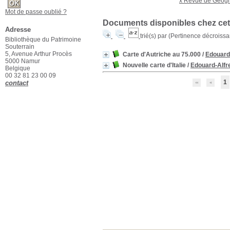
x Revue de Géogr
Mot de passe oublié ?
Documents disponibles chez cet 
Adresse
trié(s) par
(Pertinence décroissant
Bibliothèque du Patrimoine
Souterrain
5, Avenue Arthur Procès
Carte d'Autriche au 75.000
/
Edouard-
5000 Namur
Nouvelle carte d'Italie
/
Edouard-Alfr
Belgique
00 32 81 23 00 09
1
contact