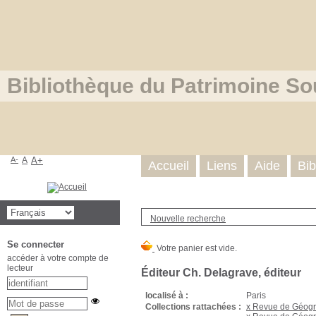
Bibliothèque du Patrimoine So
A-
A
A+
Accueil
Liens
Aide
Bib
Nouvelle recherche
Se connecter
accéder à votre compte de
lecteur
Éditeur Ch. Delagrave, éditeur
localisé à :
Paris
Collections rattachées :
x Revue de Géogra