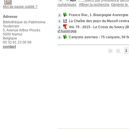
trié(s) par
(Pertinence décroi
numériques
Affiner la recherche
Générer le 
Mot de passe oublié ?
France Roc, 1. Bourgogne Auvergne
Adresse
La Chaîne des puys du Massif centra
Bibliothèque du Patrimoine
Souterrain
Vol. 79 - 2015 - Le Creux du Soucy
(B
5, Avenue Arthur Procès
d'Auvergne
5000 Namur
Canyons avernes : 75 canyons, 50 fic
Belgique
00 32 81 23 00 09
contact
1