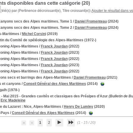
s disponibles dans cette catégorie (
20
)
trié(s) par
(Pertinence décroissant(e), Titre croissant(e))
Ajouter le résultat dans v
canyons secs des Alpes maritimes. Tome 1
/
Daniel Fromenteau
(2024)
canyons secs des Alpes maritimes. Tome 2
/
Daniel Fromenteau
(2024)
s-Maritimes
/
Michel Corsini
(2019)
tin du Comité de spéléologie des Alpes-Maritimes
(1972-)
oning Alpes-Maritimes
/
Franck Jourdan
(2022)
oning Alpes-Maritimes
/
Franck Jourdan
(2023)
oning Alpes-Maritimes
/
Franck Jourdan
(2022)
oning Alpes-Maritimes
/
Franck Jourdan
(2023)
oning Alpes-Maritimes
/
Franck Jourdan
(2022)
ons secs et barrings des Alpes-Maritimes
/
Daniel Fromenteau
(2021)
s et canyons
/
Conseil Général des Alpes Maritimes
(2014)
galh
(1978-)
 - Mai 2015 - Grandes cavités et classiques des Préalpes d'Azur
(Bulletin de Bu
/
Eric Madeleine
e du Lazaret : Nice, Alpes-Maritimes
/
Henry De Lumley
(2020)
-Pays
/
Conseil Général des Alpes Maritimes
(2014)
1
2
(1 - 15 / 20)