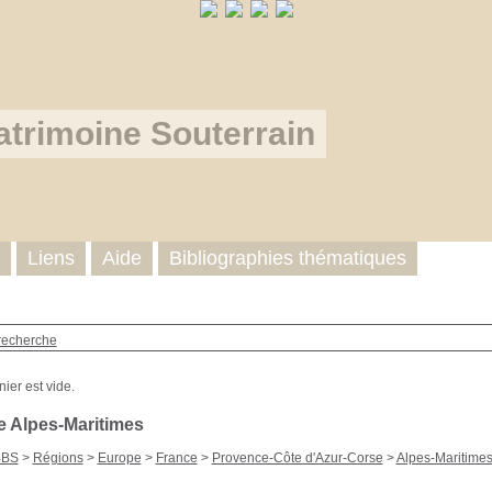
atrimoine Souterrain
Liens
Aide
Bibliographies thématiques
recherche
e Alpes-Maritimes
BBS
>
Régions
>
Europe
>
France
>
Provence-Côte d'Azur-Corse
>
Alpes-Maritime