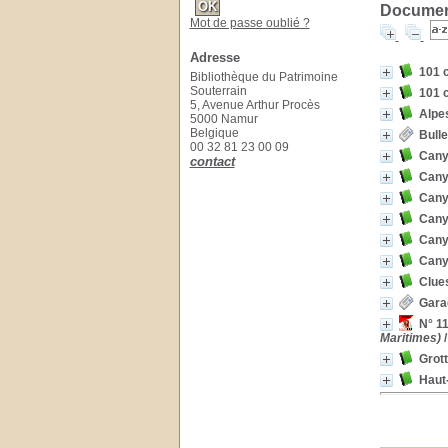
Document
Mot de passe oublié ?
Adresse
101 
Bibliothèque du Patrimoine
Souterrain
101 
5, Avenue Arthur Procès
Alpe
5000 Namur
Belgique
Bulle
00 32 81 23 00 09
Cany
contact
Cany
Cany
Cany
Cany
Cany
Clue
Gara
N° 11
Maritimes)
Grott
Haut