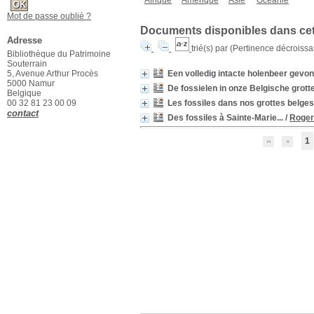
Afrique
Amérique
Asie
Océanie
Mot de passe oublié ?
Documents disponibles dans cett
Adresse
trié(s) par
(Pertinence décroissant
Bibliothèque du Patrimoine
Souterrain
5, Avenue Arthur Procès
Een volledig intacte holenbeer gevo
5000 Namur
De fossielen in onze Belgische grott
Belgique
00 32 81 23 00 09
Les fossiles dans nos grottes belges
contact
Des fossiles à Sainte-Marie...
/
Roger
1