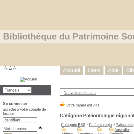
Bibliothèque du Patrimoine So
A-
A
A+
Accueil
Liens
Aide
Bib
Nouvelle recherche
Se connecter
accéder à votre compte de
lecteur
Catégorie Paléontologie régiona
Catégorie BBS
>
Paléontologie
>
Paléontolo
Australie,