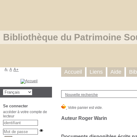
Bibliothèque du Patrimoine So
A-
A
A+
Accueil
Liens
Aide
Bib
Nouvelle recherche
Se connecter
accéder à votre compte de
lecteur
Auteur Roger Warin
Documents disponibles écrits par