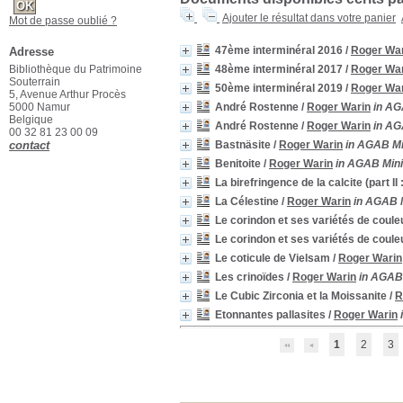
Ajouter le résultat dans votre panier
Mot de passe oublié ?
47ème interminéral 2016
/
Roger Wa
Adresse
Bibliothèque du Patrimoine
48ème interminéral 2017
/
Roger Wa
Souterrain
50ème interminéral 2019
/
Roger Wa
5, Avenue Arthur Procès
5000 Namur
André Rostenne
/
Roger Warin
in AG
Belgique
André Rostenne
/
Roger Warin
in AG
00 32 81 23 00 09
contact
Bastnäsite
/
Roger Warin
in AGAB Min
Benitoite
/
Roger Warin
in AGAB Minib
La birefringence de la calcite (part II 
La Célestine
/
Roger Warin
in AGAB Mi
Le corindon et ses variétés de coule
Le corindon et ses variétés de coule
Le coticule de Vielsam
/
Roger Warin
Les crinoïdes
/
Roger Warin
in AGAB 
Le Cubic Zirconia et la Moissanite
/
R
Etonnantes pallasites
/
Roger Warin
1
2
3