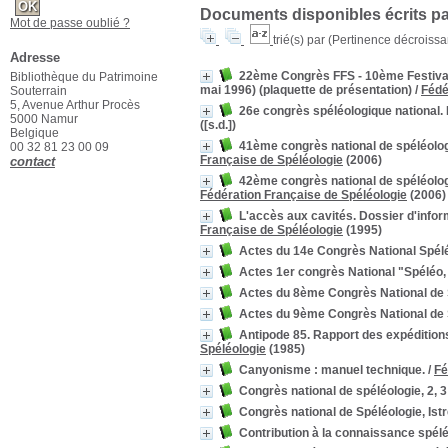
Documents disponibles écrits par
Mot de passe oublié ?
trié(s) par
(Pertinence décroissant
Adresse
22ème Congrès FFS - 10ème Festival 
Bibliothèque du Patrimoine
mai 1996) (plaquette de présentation)
/
Fédé
Souterrain
5, Avenue Arthur Procès
26e congrès spéléologique national
5000 Namur
([s.d.])
Belgique
41ème congrès national de spéléolog
00 32 81 23 00 09
Française de Spéléologie
(2006)
contact
42ème congrès national de spéléologi
Fédération Française de Spéléologie
(2006)
L'accès aux cavités. Dossier d'infor
Française de Spéléologie
(1995)
Actes du 14e Congrès National Spéléo
Actes 1er congrès National "Spéléo, 
Actes du 8ème Congrès National de 
Actes du 9ème Congrès National de S
Antipode 85. Rapport des expéditio
Spéléologie
(1985)
Canyonisme : manuel technique.
/
Fé
Congrès national de spéléologie, 2, 3 
Congrès national de Spéléologie, Istr
Contribution à la connaissance spélé