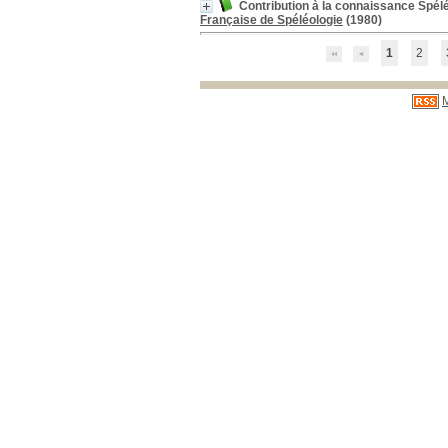
Contribution à la connaissance Spélé
Française de Spéléologie
(1980)
1
2
M