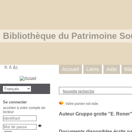
Bibliothèque du Patrimoine So
A-
A
A+
Accueil
Liens
Aide
Bib
Nouvelle recherche
Se connecter
accéder à votre compte de
lecteur
Auteur Gruppo grotte "E. Roner"
Documents disponibles écrits par