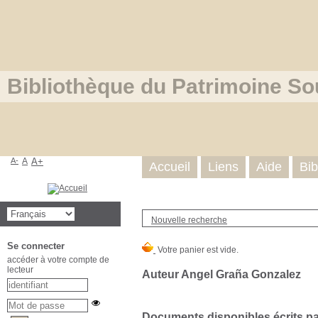
Bibliothèque du Patrimoine So
A-
A
A+
Accueil
Liens
Aide
Bib
Nouvelle recherche
Se connecter
accéder à votre compte de
lecteur
Auteur Angel Graña Gonzalez
Documents disponibles écrits par