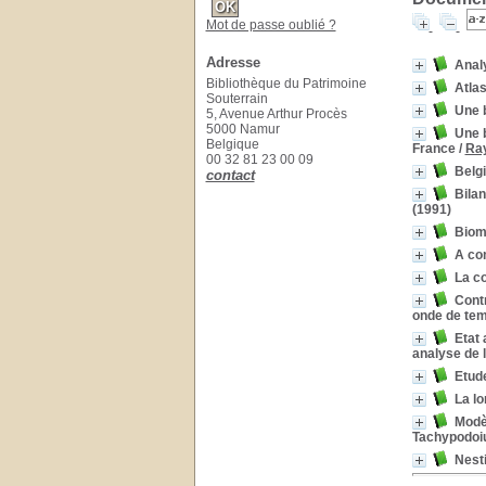
Mot de passe oublié ?
Adresse
Anal
Bibliothèque du Patrimoine
Atlas
Souterrain
Une 
5, Avenue Arthur Procès
5000 Namur
Une 
Belgique
France
/
Ra
00 32 81 23 00 09
Belg
contact
Bilan
(1991)
Biomé
A co
La co
Contr
onde de tem
Etat 
analyse de 
Etude
La l
Modèl
Tachypodoiu
Nesti