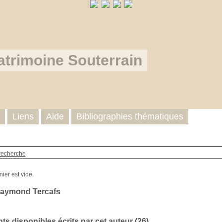
atrimoine Souterrain
Liens
Aide
Bibliographies thématiques
recherche
Raymond Tercafs
s disponibles écrits par cet auteur (
26
)