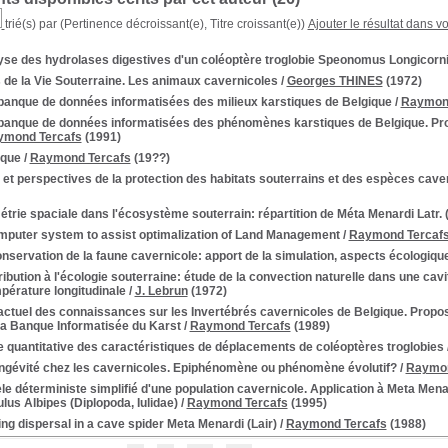
trié(s) par
(Pertinence décroissant(e), Titre croissant(e))
Ajouter le résultat dans v
yse des hydrolases digestives d'un coléoptère troglobie Speonomus Longicorn
 de la Vie Souterraine. Les animaux cavernicoles
/
Georges THINES
(1972)
banque de données informatisées des milieux karstiques de Belgique
/
Raymond
banque de données informatisées des phénomènes karstiques de Belgique. Propo
ymond Tercafs
(1991)
ique
/
Raymond Tercafs
(19??)
 et perspectives de la protection des habitats souterrains et des espèces cave
trie spaciale dans l'écosystème souterrain: répartition de Méta Menardi Latr. 
mputer system to assist optimalization of Land Management
/
Raymond Tercaf
nservation de la faune cavernicole: apport de la simulation, aspects écologiqu
ibution à l'écologie souterraine: étude de la convection naturelle dans une cav
pérature longitudinale
/
J. Lebrun
(1972)
actuel des connaissances sur les Invertébrés cavernicoles de Belgique. Propos
la Banque Informatisée du Karst
/
Raymond Tercafs
(1989)
 quantitative des caractéristiques de déplacements de coléoptères troglobies
ongévité chez les cavernicoles. Epiphénomène ou phénomène évolutif?
/
Raymon
e déterministe simplifié d'une population cavernicole. Application à Meta Mena
lus Albipes (Diplopoda, Iulidae)
/
Raymond Tercafs
(1995)
ng dispersal in a cave spider Meta Menardi (Lair)
/
Raymond Tercafs
(1988)