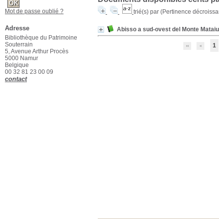
Mot de passe oublié ?
trié(s) par
(Pertinence décroissant
Adresse
Abisso a sud-ovest del Monte Mataiur
Bibliothèque du Patrimoine
Souterrain
1
5, Avenue Arthur Procès
5000 Namur
Belgique
00 32 81 23 00 09
contact