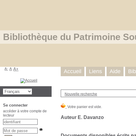
Bibliothèque du Patrimoine So
A-
A
A+
Accueil
Liens
Aide
Bib
Nouvelle recherche
Se connecter
accéder à votre compte de
lecteur
Auteur E. Davanzo
Documents disponibles écrits par