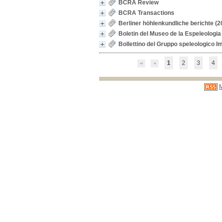
BCRA Review
BCRA Transactions
Berliner höhlenkundliche berichte
(2
Boletin del Museo de la Espeleologia
Bollettino del Gruppo speleologico I
1
2
3
4
M