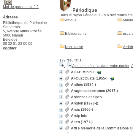
Mot de passe oublié ?
Périodique
Dans le rayon Périodique il y a différentes éta
Adresse
Afrique
Améri
Bibliothèque du Patrimoine
Souterrain
5, Avenue Arthur Procès
Bibliographie
Escala
5000 Namur
Belgique
00 32 81 23 00 09
Non classé
Vertéb
contact
129 résultat(s)
Ajouter le résultat dans votre panier
A
AGAB Minibul
Al-Ouat'Ouate
(1955-)
Anthéo
(1984-)
Aragon subterraneo
(2017-)
Ardennes et alpes
Argilon
((1978-))
Arsip
(1966-)
Arsip Info
Asco
(1971-)
Atti e Memorie della Commissione G