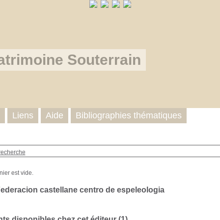
atrimoine Souterrain
Liens
Aide
Bibliographies thématiques
recherche
Federacion castellane centro de espeleologia
s disponibles chez cet éditeur (
1
)