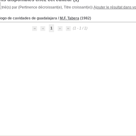
trié(s) par
(Pertinence décroissant(e), Titre croissant(e))
Ajouter le résultat dans v
logo de cavidades de guadalajara
/
M.F. Tabera
(1982)
1
(1 - 1 / 1)