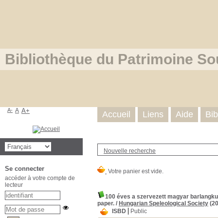
Bibliothèque du Patrimoine So
A-
A
A+
Accueil
Liens
Aide
Bib
Nouvelle recherche
Se connecter
accéder à votre compte de
lecteur
100 éves a szervezett magyar barlangku
paper.
/
Hungarian Speleological Society
(20
ISBD
Public