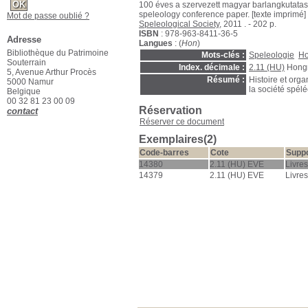
100 éves a szervezett magyar barlangkutatas
speleology conference paper. [texte imprimé]
Mot de passe oublié ?
Speleological Society
, 2011 . - 202 p.
ISBN
: 978-963-8411-36-5
Adresse
Langues
: (
Hon
)
Bibliothèque du Patrimoine
Mots-clés :
Speleologie
Ho
Souterrain
Index. décimale :
2.11 (HU)
Hong
5, Avenue Arthur Procès
Résumé :
Histoire et org
5000 Namur
la société spél
Belgique
00 32 81 23 00 09
Réservation
contact
Réserver ce document
Exemplaires(2)
Code-barres
Cote
Supp
14380
2.11 (HU) EVE
Livres
14379
2.11 (HU) EVE
Livres