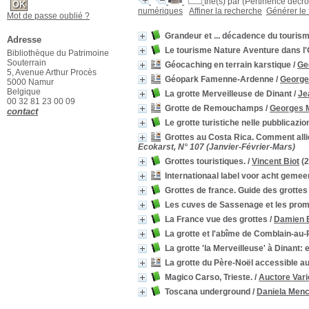
trié(s) par
(Pertinence décroi
numériques
Affiner la recherche
Générer le 
Mot de passe oublié ?
Grandeur et ... décadence du touris
Adresse
Le tourisme Nature Aventure dans l'O
Bibliothèque du Patrimoine
Souterrain
Géocaching en terrain karstique
/
Ge
5, Avenue Arthur Procès
Géopark Famenne-Ardenne
/
George
5000 Namur
Belgique
La grotte Merveilleuse de Dinant
/
Je
00 32 81 23 00 09
Grotte de Remouchamps
/
Georges 
contact
Le grotte turistiche nelle pubblicazio
Grottes au Costa Rica. Comment alli
Ecokarst, N° 107 (Janvier-Février-Mars)
Grottes touristiques.
/
Vincent Biot
(2
Internationaal label voor acht gemee
Grottes de france. Guide des grotte
Les cuves de Sassenage et les prom
La France vue des grottes
/
Damien 
La grotte et l'abîme de Comblain-au-
La grotte 'la Merveilleuse' à Dinant: 
La grotte du Père-Noël accessible au
Magico Carso, Trieste.
/
Auctore Vari
Toscana underground
/
Daniela Menc