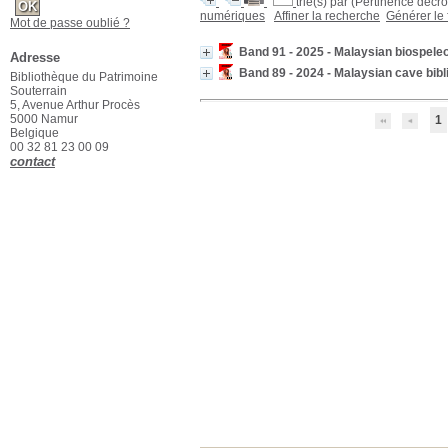
trié(s) par
(Pertinence décroi
numériques
Affiner la recherche
Générer le 
Mot de passe oublié ?
Band 91 - 2025 - Malaysian biospeleo
Adresse
Band 89 - 2024 - Malaysian cave bibl
Bibliothèque du Patrimoine
Souterrain
5, Avenue Arthur Procès
5000 Namur
1
Belgique
00 32 81 23 00 09
contact