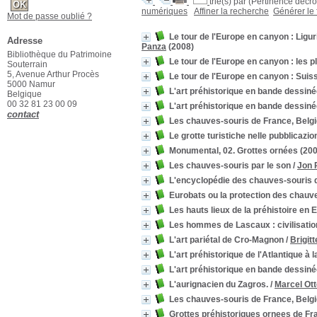
trié(s) par
(Pertinence décroi
numériques
Affiner la recherche
Générer le 
Mot de passe oublié ?
Le tour de l'Europe en canyon : Liguri
Adresse
Panza
(2008)
Bibliothèque du Patrimoine
Le tour de l'Europe en canyon : les 
Souterrain
5, Avenue Arthur Procès
Le tour de l'Europe en canyon : Suisse
5000 Namur
L'art préhistorique en bande dessiné
Belgique
00 32 81 23 00 09
L'art préhistorique en bande dessin
contact
Les chauves-souris de France, Belg
Le grotte turistiche nelle pubblicazio
Monumental, 02. Grottes ornées
(200
Les chauves-souris par le son
/
Jon 
L'encyclopédie des chauves-souris d'
Eurobats ou la protection des chauv
Les hauts lieux de la préhistoire en
Les hommes de Lascaux : civilisatio
L'art pariétal de Cro-Magnon
/
Brigitt
L'art préhistorique de l'Atlantique à 
L'art préhistorique en bande dessiné
L'aurignacien du Zagros.
/
Marcel Ott
Les chauves-souris de France, Belg
Grottes préhistoriques ornees de Fra