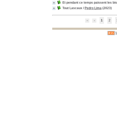
Et pendant ce temps paissent les bis
Tout Lascaux
/
Pedro Lima
(2023)
1
2
M