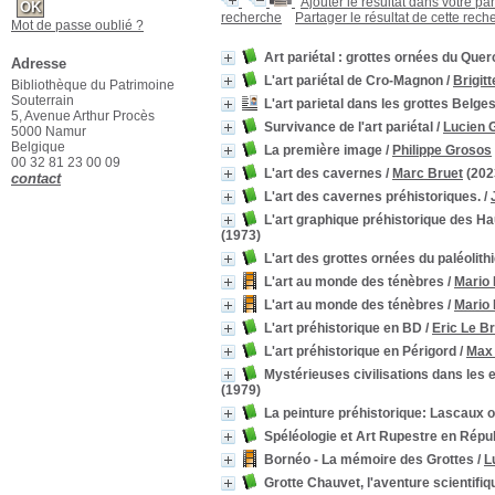
Ajouter le résultat dans votre pa
recherche
Partager le résultat de cette rech
Mot de passe oublié ?
Art pariétal : grottes ornées du Quer
Adresse
L'art pariétal de Cro-Magnon
/
Brigitt
Bibliothèque du Patrimoine
Souterrain
L'art parietal dans les grottes Belge
5, Avenue Arthur Procès
Survivance de l'art pariétal
/
Lucien 
5000 Namur
Belgique
La première image
/
Philippe Grosos
00 32 81 23 00 09
L'art des cavernes
/
Marc Bruet
(202
contact
L'art des cavernes préhistoriques.
/
L'art graphique préhistorique des Ha
(1973)
L'art des grottes ornées du paléolith
L'art au monde des ténèbres
/
Mario 
L'art au monde des ténèbres
/
Mario 
L'art préhistorique en BD
/
Eric Le B
L'art préhistorique en Périgord
/
Max 
Mystérieuses civilisations dans les e
(1979)
La peinture préhistorique: Lascaux ou
Spéléologie et Art Rupestre en Répu
Bornéo - La mémoire des Grottes
/
L
Grotte Chauvet, l'aventure scientifiq