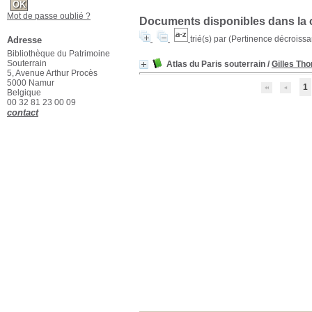
Mot de passe oublié ?
Documents disponibles dans la c
trié(s) par
(Pertinence décroissant
Adresse
Bibliothèque du Patrimoine
Souterrain
Atlas du Paris souterrain
/
Gilles Th
5, Avenue Arthur Procès
5000 Namur
1
Belgique
00 32 81 23 00 09
contact