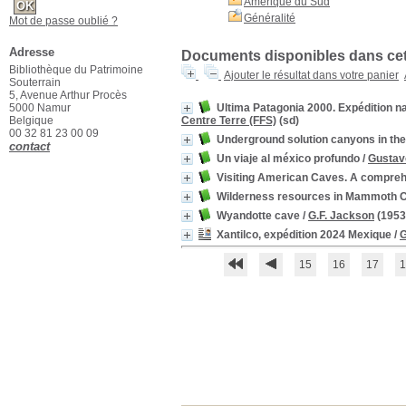
Amérique du Sud
Généralité
Mot de passe oublié ?
Adresse
Documents disponibles dans cett
Bibliothèque du Patrimoine
Ajouter le résultat dans votre panier
Souterrain
5, Avenue Arthur Procès
5000 Namur
Ultima Patagonia 2000. Expédition na
Belgique
Centre Terre (FFS)
(sd)
00 32 81 23 00 09
Underground solution canyons in th
contact
Un viaje al méxico profundo
/
Gustav
Visiting American Caves. A comprehe
Wilderness resources in Mammoth Ca
Wyandotte cave
/
G.F. Jackson
(1953
Xantilco, expédition 2024 Mexique
/
G
15
16
17
1