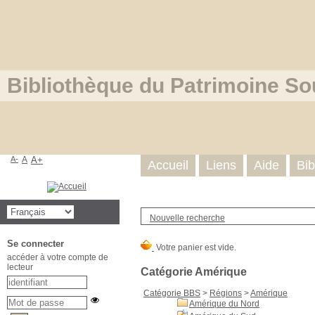
Bibliothèque du Patrimoine So
A-
A
A+
Accueil
Liens
Aide
Bib
Nouvelle recherche
Se connecter
accéder à votre compte de
lecteur
Catégorie Amérique
Catégorie BBS
>
Régions
>
Amérique
Amérique du Nord