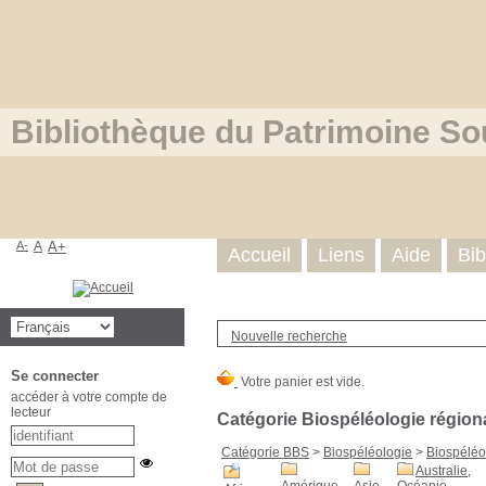
Bibliothèque du Patrimoine So
A-
A
A+
Accueil
Liens
Aide
Bib
Nouvelle recherche
Se connecter
accéder à votre compte de
lecteur
Catégorie Biospéléologie région
Catégorie BBS
>
Biospéléologie
>
Biospéléo
Australie,