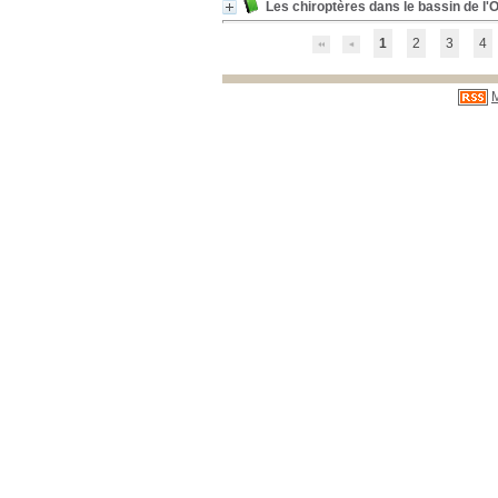
Les chiroptères dans le bassin de l
1
2
3
4
M