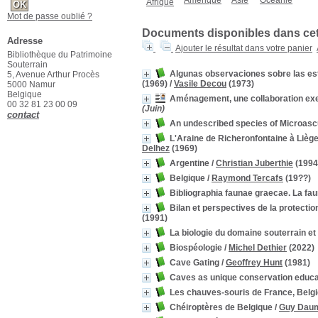
Amérique
Asie
Océanie
Afrique
Mot de passe oublié ?
Documents disponibles dans cett
Adresse
Ajouter le résultat dans votre panier
Bibliothèque du Patrimoine
Souterrain
Algunas observaciones sobre las es
5, Avenue Arthur Procès
(1969)
/
Vasile Decou
(1973)
5000 Namur
Belgique
Aménagement, une collaboration exe
00 32 81 23 00 09
(Juin)
contact
An undescribed species of Microasc
L'Araine de Richeronfontaine à Liège:
Delhez
(1969)
Argentine
/
Christian Juberthie
(1994
Belgique
/
Raymond Tercafs
(19??)
Bibliographia faunae graecae. La fau
Bilan et perspectives de la protecti
(1991)
La biologie du domaine souterrain et
Biospéologie
/
Michel Dethier
(2022)
Cave Gating
/
Geoffrey Hunt
(1981)
Caves as unique conservation educa
Les chauves-souris de France, Belg
Chéiroptères de Belgique
/
Guy Daum