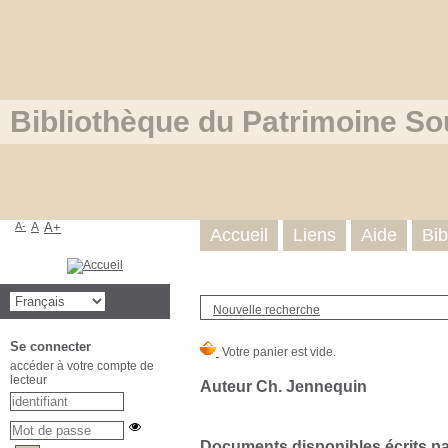
Bibliothèque du Patrimoine So
A-
A
A+
Accueil
Liens
Aide
Bib
Nouvelle recherche
Se connecter
accéder à votre compte de
lecteur
Auteur Ch. Jennequin
Documents disponibles écrits par