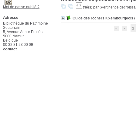
Mot de passe oublié ?
trié(s) par
(Pertinence décroissant
Adresse
Guide des rochers luxembourgeois
/
Bibliothèque du Patrimoine
Souterrain
1
5, Avenue Arthur Procès
5000 Namur
Belgique
00 32 81 23 00 09
contact