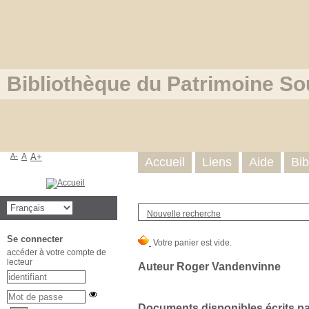
Bibliothèque du Patrimoine So
A-
A
A+
Accueil
Liens
Aide
Bib
Nouvelle recherche
Se connecter
accéder à votre compte de
lecteur
Auteur Roger Vandenvinne
Documents disponibles écrits par