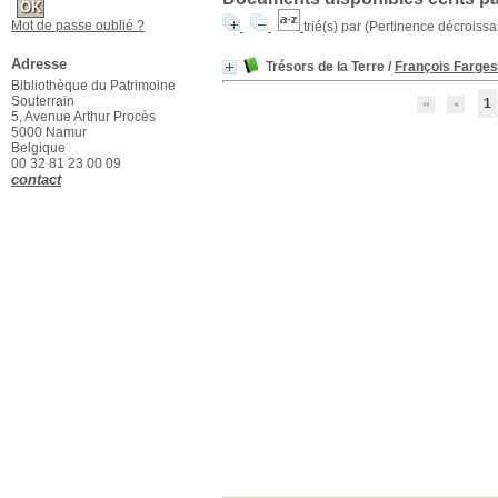
Mot de passe oublié ?
trié(s) par
(Pertinence décroissant
Adresse
Trésors de la Terre
/
François Farges
Bibliothèque du Patrimoine
Souterrain
1
5, Avenue Arthur Procès
5000 Namur
Belgique
00 32 81 23 00 09
contact