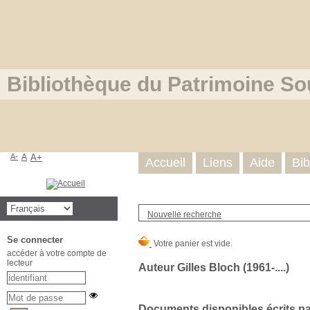
Bibliothèque du Patrimoine So
A-
A
A+
Accueil
Liens
Aide
Bib
Nouvelle recherche
Se connecter
accéder à votre compte de
lecteur
Auteur Gilles Bloch (1961-....)
Documents disponibles écrits par