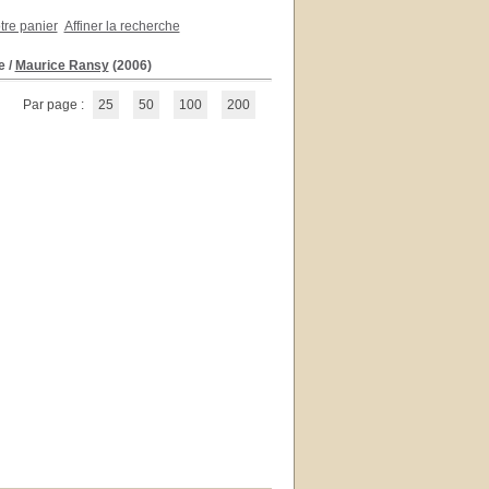
otre panier
Affiner la recherche
e
/
Maurice Ransy
(2006)
Par page :
25
50
100
200