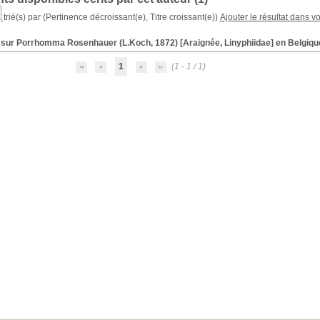
trié(s) par
(Pertinence décroissant(e), Titre croissant(e))
Ajouter le résultat dans v
 sur Porrhomma Rosenhauer (L.Koch, 1872) [Araignée, Linyphiidae] en Belgiqu
1
(1 - 1 / 1)