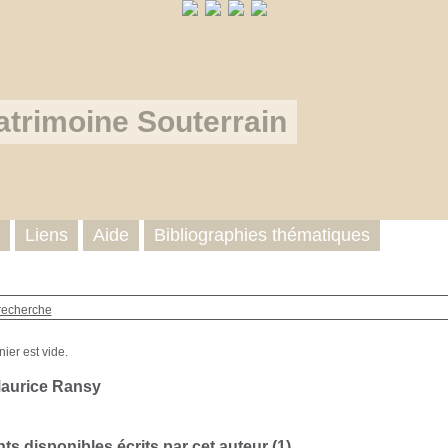
atrimoine Souterrain
Liens
Aide
Bibliographies thématiques
recherche
aurice Ransy
s disponibles écrits par cet auteur (
1
)