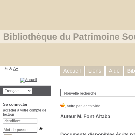
Bibliothèque du Patrimoine So
A-
A
A+
Accueil
Liens
Aide
Bib
Nouvelle recherche
Se connecter
accéder à votre compte de
lecteur
Auteur M. Font-Altaba
Documents disponibles écrits par