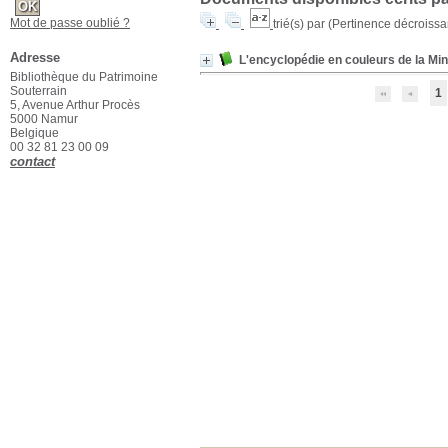
Mot de passe oublié ?
trié(s) par
(Pertinence décroissant
Adresse
L'encyclopédie en couleurs de la Min
Bibliothèque du Patrimoine
Souterrain
1
5, Avenue Arthur Procès
5000 Namur
Belgique
00 32 81 23 00 09
contact