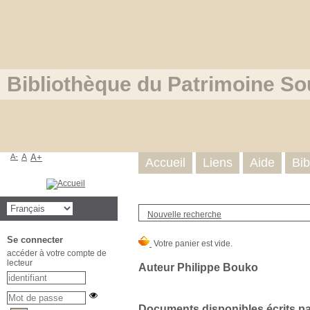
Bibliothèque du Patrimoine So
A-
A
A+
Accueil
Liens
Aide
Bib
Nouvelle recherche
Se connecter
accéder à votre compte de
lecteur
Auteur Philippe Bouko
Documents disponibles écrits par