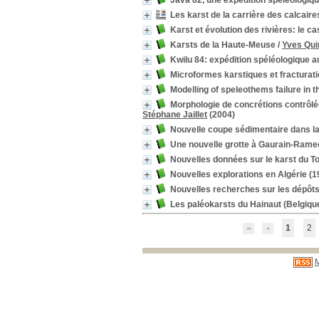
Java 82, une expédition spéléologiqu
Les karst de la carrière des calcair
Karst et évolution des rivières: le ca
Karsts de la Haute-Meuse
/
Yves Qui
Kwilu 84: expédition spéléologique a
Microformes karstiques et fracturati
Modelling of speleothems failure in t
Morphologie de concrétions contrôlé
Stéphane Jaillet
(2004)
Nouvelle coupe sédimentaire dans la 
Une nouvelle grotte à Gaurain-Rame
Nouvelles données sur le karst du T
Nouvelles explorations en Algérie (1
Nouvelles recherches sur les dépôts
Les paléokarsts du Hainaut (Belgique
1
2
M