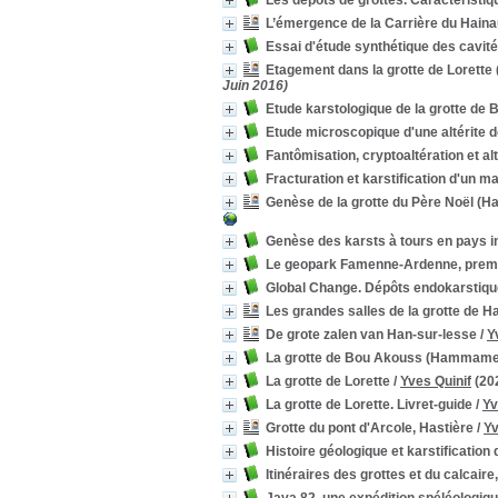
Les dépôts de grottes. Caractéristi
L’émergence de la Carrière du Haina
Essai d'étude synthétique des cavit
Etagement dans la grotte de Lorette 
Juin 2016)
Etude karstologique de la grotte de 
Etude microscopique d'une altérite 
Fantômisation, cryptoaltération et alt
Fracturation et karstification d'un ma
Genèse de la grotte du Père Noël (H
Genèse des karsts à tours en pays i
Le geopark Famenne-Ardenne, prem
Global Change. Dépôts endokarstiques
Les grandes salles de la grotte de 
De grote zalen van Han-sur-lesse
/
Y
La grotte de Bou Akouss (Hammame
La grotte de Lorette
/
Yves Quinif
(20
La grotte de Lorette. Livret-guide
/
Yv
Grotte du pont d'Arcole, Hastière
/
Yv
Histoire géologique et karstification
Itinéraires des grottes et du calcair