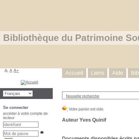
Bibliothèque du Patrimoine So
A-
A
A+
Accueil
Liens
Aide
Bib
Nouvelle recherche
Se connecter
accéder à votre compte de
lecteur
Auteur Yves Quinif
Documents disponibles écrits par