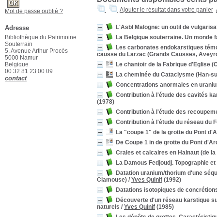
Ajouter le résultat dans votre panier
Mot de passe oublié ?
L'Asbl Malogne: un outil de vulgarisa
Adresse
Bibliothèque du Patrimoine
La Belgique souterraine. Un monde f
Souterrain
Les carbonates endokarstiques témoi
5, Avenue Arthur Procès
causse du Larzac (Grands Causses, Aveyron
5000 Namur
Belgique
Le chantoir de la Fabrique d'Eglise 
00 32 81 23 00 09
La cheminée du Cataclysme (Han-su
contact
Concentrations anormales en uranium
Contribution à l'étude des cavités k
(1978)
Contribution à l'étude des recoupe
Contribution à l'étude du réseau du 
La "coupe 1" de la grotte du Pont d'A
De Coupe 1 in de grotte du Pont d'Ar
Craies et calcaires en Hainaut (de la 
La Damous Fedjoudj. Topographie et
Datation uranium/thorium d'une séque
Clamouse)
/
Yves Quinif
(1992)
Datations isotopiques de concrétions
Découverte d'un réseau karstique sup
naturels
/
Yves Quinif
(1985)