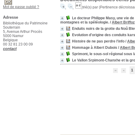
Mot de passe oublié ?
trié(s) par
(Pertinence décroissant
Adresse
Le docteur Philippe Masy, une vie de
montagnes et la spéléologie.
/
Albert Briffoz
Bibliothèque du Patrimoine
Souterrain
Enduits noirs de la grotte du Noû Bl
5, Avenue Arthur Procès
Evolution d'origine des conduits kar
5000 Namur
Belgique
Histoire de ne pas perdre l'info
/
Albe
00 32 81 23 00 09
Hommage à Albert Dubois
/
Albert Br
contact
Sprimont, le sous-sol régional sous l
Le Vallon Srpimont-Chanxhe et la gr
1