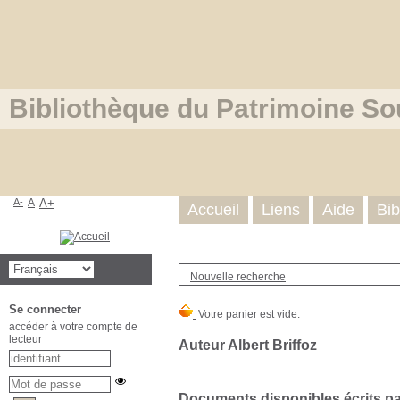
Bibliothèque du Patrimoine So
A-
A
A+
Accueil
Liens
Aide
Bib
Nouvelle recherche
Se connecter
accéder à votre compte de
lecteur
Auteur Albert Briffoz
Documents disponibles écrits par