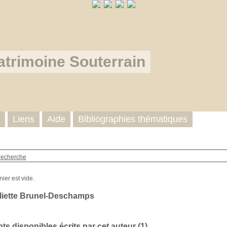
atrimoine Souterrain
Liens
Aide
Bibliographies thématiques
recherche
liette Brunel-Deschamps
s disponibles écrits par cet auteur (
1
)