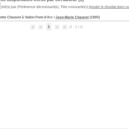
trié(s) par
(Pertinence décroissant(e), Titre croissant(e))
Ajouter le résultat dans v
otte Chauvet à Vallon Pont-d'Arc
/
Jean-Marie Chauvet
(1995)
1
(1 - 1 / 1)