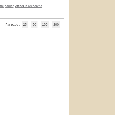
otre panier
Affiner la recherche
Par page :
25
50
100
200