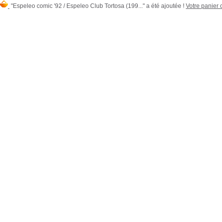
"Espeleo comic '92 / Espeleo Club Tortosa (199..." a été ajoutée !
Votre panier c